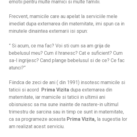
emotii pentru multe mamici si multe familii.
Frecvent, mamicile care au apelat la serviciile mele
imediat dupa externarea din maternitate, imi spun ca in
minutele dinaintea externarii isi spun:
” Si acum, ce ma fac? Voi sti cum sa am grija de
bebelusul meu? Cum il hranesc? Cat e suficient? Cum
sa-l ingrijesc? Cand plange bebelusul si de ce? Ce fac
atunci?”
Fiindca de zeci de ani ( din 1991) insotesc mamicile si
taticii si acord
Prima Vizita
dupa externarea din
maternitate, iar mamicile si taticii in ultimii ani
obisnuiesc sa ma sune inainte de nastere-in ultimul
trimestru de sarcina sau in timp ce sunt in maternitate,
ca sa programeze aceasta
Prima Vizita,
la sugestia lor
am realizat acest serviciu.