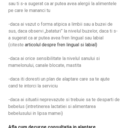
sau ti s-a sugerat ca ar putea avea alergii la alimentele
pe care le mananci tu
-daca ai vazut o forma atipica a limbii sau a buzei de
sus, daca observi „bataturi” la nivelul buzelor, daca ti s-
a sugerat ca ar putea avea fren lingual sau labial
(citeste
articolul despre fren lingual si labial)
-daca ai orice sensibilitate la nivelul sanului si
mamelonului, canale blocate, mastita
-daca iti doresti un plan de alaptare care sa te ajute
cand te intorci la serviciu
-daca ai situatii neprevazute si trebuie sa te desparti de
bebelus (intretinerea lactatiei si alimentarea
bebelusului in lipsa mamei)
Afla cum decurge consultatia in alaptare