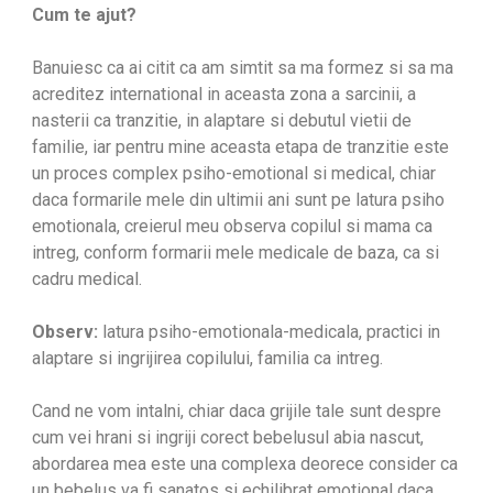
Cum te ajut?
Banuiesc ca ai citit ca am simtit sa ma formez si sa ma
acreditez international in aceasta zona a sarcinii, a
nasterii ca tranzitie, in alaptare si debutul vietii de
familie, iar pentru mine aceasta etapa de tranzitie este
un proces complex psiho-emotional si medical, chiar
daca formarile mele din ultimii ani sunt pe latura psiho
emotionala, creierul meu observa copilul si mama ca
intreg, conform formarii mele medicale de baza, ca si
cadru medical.
Observ:
latura psiho-emotionala-medicala, practici in
alaptare si ingrijirea copilului, familia ca intreg.
Cand ne vom intalni, chiar daca grijile tale sunt despre
cum vei hrani si ingriji corect bebelusul abia nascut,
abordarea mea este una complexa deorece consider ca
un bebelus va fi sanatos si echilibrat emotional daca