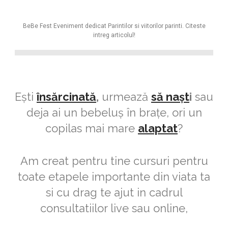
CUM AM INTRODUS CONCEPTUL LAMAZE ÎN ORAȘ
BeBe Fest Eveniment dedicat Parintilor si viitorilor parinti. Citeste
intreg articolul!
Ești
însărcinată
,
urmează
să nașt
i
sau
deja ai un bebeluș în brațe, ori un
copilas mai mare
alaptat
?
Am creat pentru tine cursuri pentru
toate etapele importante din viata ta
si cu drag te ajut in cadrul
consultatiilor live sau online,