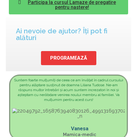
Participa la cursul Lamaze de pregatire
pentru nastere!
Ai nevoie de ajutor? Îți pot fi
alături
PROGRAMEAZĂ
Suntem foarte mulțumiți de ceea ce am învățat în cadrul cursului
pentru alăptare susținut de doamna Liliana Tudose. Ne-am
răspuns multor întrebări și acum suntem increzatori în noi și
așteptam cu nerăbdare venirea noului membru al familiei. Va
mulțumim pentru acest curs!
Vanesa
Mamica-medic